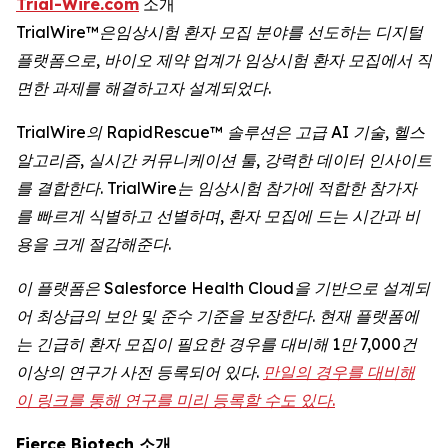
Trial-Wire.com
소개
TrialWire
™
은임상시험
환자
모집
분야를
선도하는
디지털
플랫폼으로
,
바이오
제약
업계가
임상시험
환자
모집에서
직
면한
과제를
해결하고자
설계되었다
.
TrialWire의 RapidRescue™ 솔루션은 고급 AI 기술, 헬스
알고리즘, 실시간 커뮤니케이션 툴, 강력한 데이터 인사이트
를 결합한다. TrialWire는 임상시험 참가에 적합한 참가자
를 빠르게 식별하고 선별하며, 환자 모집에 드는 시간과 비
용을 크게 절감해준다.
이 플랫폼은 Salesforce Health Cloud을 기반으로 설계되
어 최상급의 보안 및 준수 기준을 보장한다. 현재 플랫폼에
는 긴급히 환자 모집이 필요한 경우를 대비해 1만 7,000건
이상의 연구가 사전 등록되어 있다.
만일의 경우를 대비해
이 링크를 통해 연구를 미리 등록할 수도 있다.
Fierce Biotech
소개