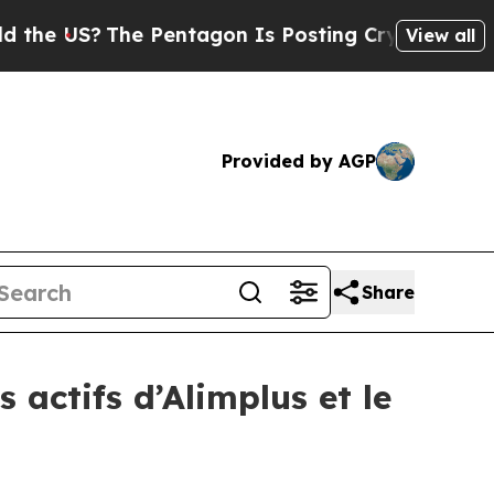
S?
The Pentagon Is Posting Cryptic Biblical Mess
View all
Provided by AGP
Share
 actifs d’Alimplus et le