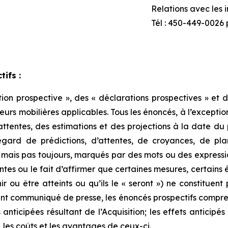
Relations avec les i
Tél : 450-449-0026 
ifs :
on prospective », des « déclarations prospectives » et de
leurs mobilières applicables. Tous les énoncés, à l’exception
attentes, des estimations et des projections à la date d
gard de prédictions, d’attentes, de croyances, de plans
ais pas toujours, marqués par des mots ou des expression
riantes ou le fait d’affirmer que certaines mesures, certain
nir ou être atteints ou qu’ils le « seront ») ne constituen
ent communiqué de presse, les énoncés prospectifs compren
nticipées résultant de l’Acquisition; les effets anticipés 
, les coûts et les avantages de ceux-ci.