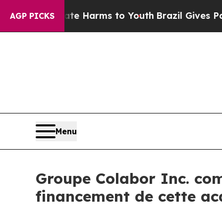
 to Abate Harms to Youth
Brazil Gives Parents S
AGP PICKS
Menu
Groupe Colabor Inc. comp
financement de cette ac