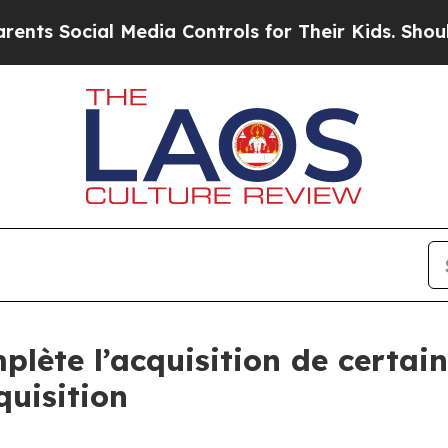
ocial Media Controls for Their Kids. Should the U
lète l’acquisition de certains
quisition