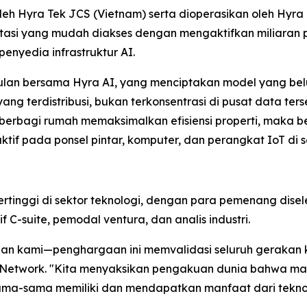
oleh Hyra Tek JCS (Vietnam) serta dioperasikan oleh Hyra 
si yang mudah diakses dengan mengaktifkan miliaran p
enyedia infrastruktur AI.
gulan bersama Hyra AI, yang menciptakan model yang b
ang terdistribusi, bukan terkonsentrasi di pusat data ter
erbagi rumah memaksimalkan efisiensi properti, maka
tif pada ponsel pintar, komputer, dan perangkat IoT di s
nggi di sektor teknologi, dengan para pemenang diseleks
C-suite, pemodal ventura, dan analis industri.
n kami—penghargaan ini memvalidasi seluruh gerakan ke
ra Network. "Kita menyaksikan pengakuan dunia bahwa ma
rsama-sama memiliki dan mendapatkan manfaat dari teknolo