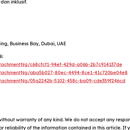
an inklusif.
ing, Business Bay, Dubai, UAE
i:
tachmentNg/c68cfcf1-94ef-429d-a06b-2b7c914137de
ttachmentNg/aba5b027-80ec-4494-8ce1-41c720be04e8
ttachmentNg/05a2242b-5102-458c-ba09-cde359f246cd
without warranty of any kind. We do not accept any responsib
r reliability of the information contained in this article. I