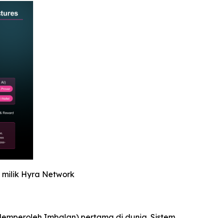
 milik Hyra Network
 Memperoleh Imbalan) pertama di dunia. Sistem