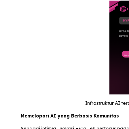
Infrastruktur AI t
Memelopori AI yang Berbasis Komunitas
Sebagai intinya, inovasi Hyra Tek berfokus pada