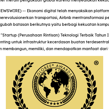
usioner meraih pengakuan global karena menyediakan kek
NEWSWIRE) -- Ekonomi digital telah menyaksikan platfor
evolusionerkan transportasi, Airbnb mentransformasi per
ubah batasan berikutnya yaitu berbagi kekuatan komputa
"Startup (Perusahaan Rintisan) Teknologi Terbaik Tahun 
ing untuk infrastruktur kecerdasan buatan terdesentralis
 membangun, memiliki, dan mendapatkan manfaat dari t