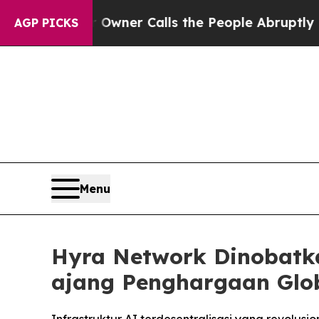
r Owner Calls the People Abruptly Laid off “Si
AGP PICKS
Menu
Hyra Network Dinobatka
ajang Penghargaan Glo