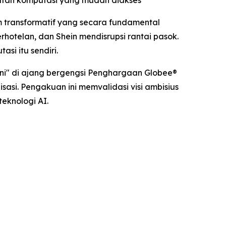
uatan komputasi yang mudah diakses
m transformatif yang secara fundamental
hotelan, dan Shein mendisrupsi rantai pasok.
si itu sendiri.
Ini" di ajang bergengsi Penghargaan Globee®
asi. Pengakuan ini memvalidasi visi ambisius
eknologi AI.