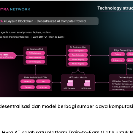
erdesentralisasi dan model berbagi sumber daya komputasi
 Hyra AI, salah satu platform Train-to-Earn (Latih untuk