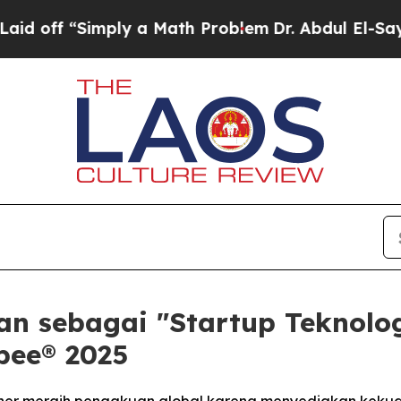
mply a Math Problem
Dr. Abdul El-Sayed on Histor
n sebagai "Startup Teknologi
bee® 2025