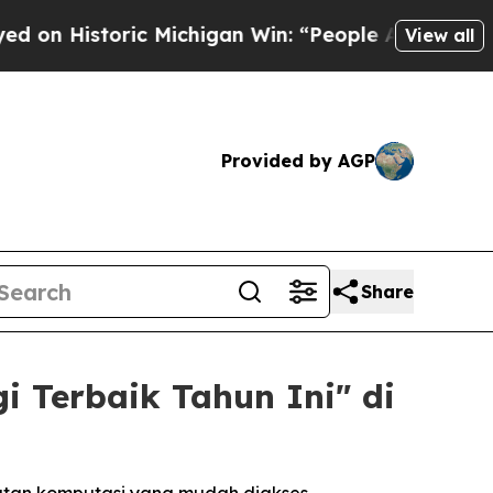
ic Michigan Win: “People Are Sick and Tired of Th
View all
Provided by AGP
Share
 Terbaik Tahun Ini" di