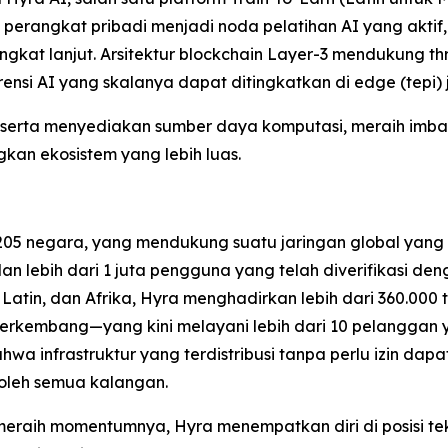
perangkat pribadi menjadi noda pelatihan AI yang aktif
kat lanjut. Arsitektur blockchain Layer-3 mendukung thr
nsi AI yang skalanya dapat ditingkatkan di edge (tepi) 
: peserta menyediakan sumber daya komputasi, meraih im
n ekosistem yang lebih luas.
205 negara, yang mendukung suatu jaringan global yang te
dan lebih dari 1 juta pengguna yang telah diverifikasi d
atin, dan Afrika, Hyra menghadirkan lebih dari 360.000 t
erkembang—yang kini melayani lebih dari 10 pelanggan y
a infrastruktur yang terdistribusi tanpa perlu izin dap
oleh semua kalangan.
eraih momentumnya, Hyra menempatkan diri di posisi te